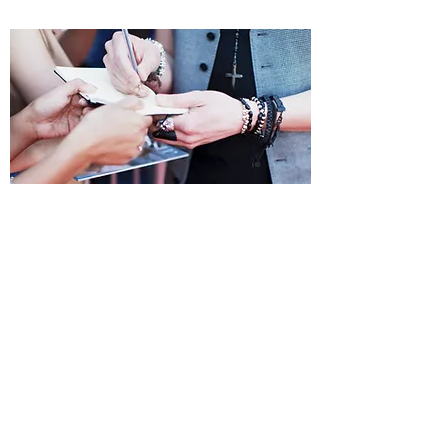
VIP Relaciones Públicas
rparedes@viprp.com